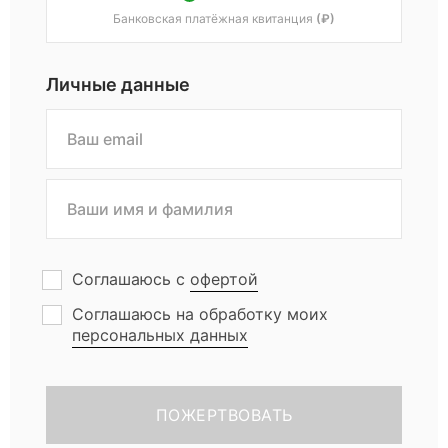
о
Банковская платёжная квитанция
(₽)
т
Личные данные
п
р
а
Соглашаюсь с
офертой
з
Соглашаюсь на обработку моих
персональных данных
д
н