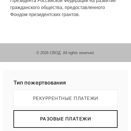
Президента Российской Федерации на развитие
гражданского общества, предоставленного
А
Фондом президентских грантов.
с
с
© 2026 СВОД. All rights reserved.
о
ц
Пожертвовать
Тип пожертвования
и
РЕКУРРЕНТНЫЕ ПЛАТЕЖИ
а
РАЗОВЫЕ ПЛАТЕЖИ
ц