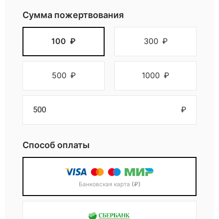
и
Сумма пожертвования
и
100
₽
300
₽
«
500
₽
1000
₽
С
₽
В
Способ оплаты
О
Д
Банковская карта
(₽)
»