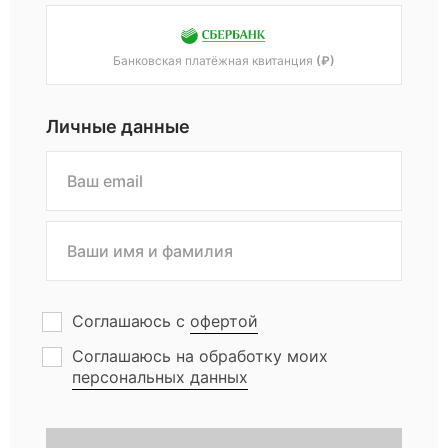
е
Банковская платёжная квитанция
(₽)
т
е
Личные данные
й
с
т
Соглашаюсь с
офертой
я
Соглашаюсь на обработку моих
персональных данных
ж