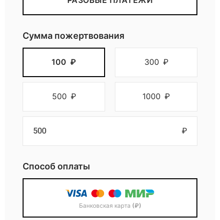
РАЗОВЫЕ ПЛАТЕЖИ
д
Сумма пожертвования
д
100
₽
300
₽
е
р
500
₽
1000
₽
ж
₽
к
Способ оплаты
у
д
Банковская карта
(₽)