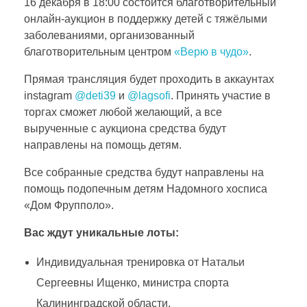
л
16 декабря в 18:00 состоится благотворительный
онлайн-аукцион в поддержку детей с тяжёлыми
заболеваниями, организованный
а
благотворительным центром
«Верю в чудо»
.
г
Прямая трансляция будет проходить в аккаунтах
instagram
@deti39
и
@lagsofi
. Принять участие в
о
торгах сможет любой желающий, а все
вырученные с аукциона средства будут
направлены на помощь детям.
т
Все собранные средства будут направлены на
в
помощь подопечным детям Надомного хосписа
«Дом Фрупполо».
о
Вас ждут уникальные лоты:
Индивидуальная тренировка от Натальи
р
Сергеевны Ищенко, министра спорта
Калининградской области.