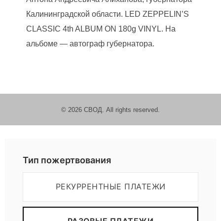
Калининградской области. LED ZEPPELIN’S
к
CLASSIC 4th ALBUM ON 180g VINYL. На
ц
альбоме — автограф губернатора.
и
о
© 2026 СВОД. All rights reserved.
н
Пожертвовать
в
Тип пожертвования
п
РЕКУРРЕНТНЫЕ ПЛАТЕЖИ
о