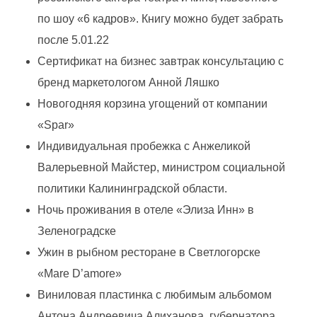
по шоу «6 кадров». Книгу можно будет забрать
н
после 5.01.22
Сертификат на бизнес завтрак консультацию с
л
бренд маркетологом Анной Ляшко
Новогодняя корзина угощений от компании
а
«Spar»
й
Индивидуальная пробежка с Анжеликой
Валерьевной Майстер, министром социальной
н
политики Калининградской области.
Ночь проживания в отеле «Элиза Инн» в
-
Зеленоградске
Ужин в рыбном ресторане в Светлогорске
а
«Mare D’amore»
Виниловая пластинка с любимым альбомом
у
Антона Андреевича Алиханова, губернатора