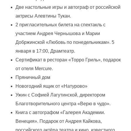
и
Две настольные игры и автограф от российской
т
актрисы Алевтины Тукан.
2 пригласительных билета на спектакль с
е
участием Андрея Чернышова и Марии
Добржинской «Любовь по понедельникам». 5
л
января в 17:00, Драмтеатр.
Сертификат в ресторан «Торро Гриль», подарок
ь
от отеля Mercure.
Пряничный дом
н
Новогодний ящик от «Натурово»
ы
Ужин с Софией Лагутинской, директором
Благотворительного центра «Верю в чудо».
й
Книга с автографом «Галерея Академии.
Венеция». Подарок от Андрея Кайкова,
о
российского актёра театра и кино, известного