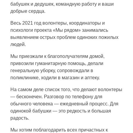
бабушек и дедушек, командную работу и ваши
о
добрые сердца.
г
Весь 2021 год волонтеры, координаторы и
психологи проекта «Мы рядом» занимались
и
выявлением острых проблем одиноких пожилых
людей.
г
Мы приезжали к благополучателям домой,
привозили гуманитарную помощь, делали
о
генеральную уборку, сопровождали в
поликлинике, ходили в магазин и аптеку.
д
На самом деле список того, что делают волонтеры
— бесконечен. Разговор по телефону для
а
обычного человека — ежедневный процесс. Для
одинокой бабушки — это редкость и большая
радость.
п
Мы хотим поблагодарить всех причастных к