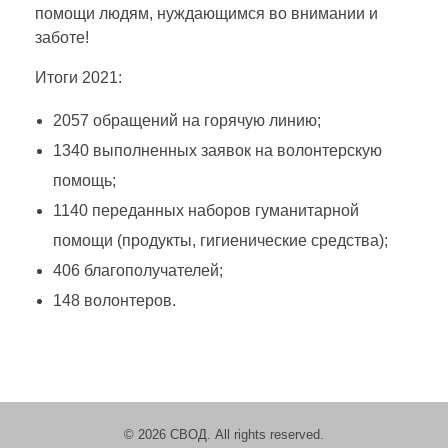
р
помощи людям, нуждающимся во внимании и
заботе!
о
Итоги 2021:
е
2057 обращений на горячую линию;
1340 выполненных заявок на волонтерскую
к
помощь;
1140 переданных наборов гуманитарной
т
помощи (продукты, гигиенические средства);
406 благополучателей;
а
148 волонтеров.
«
М
© 2026 СВОД. All rights reserved.