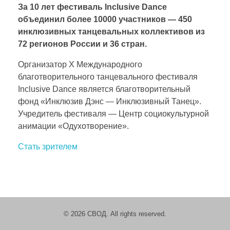
г
За 10 лет фестиваль Inclusive Dance
объединил более 10000 участников — 450
о
инклюзивных танцевальных коллективов из
72 регионов России и 36 стран.
т
Организатор X Международного
благотворительного танцевального фестиваля
в
Inclusive Dance является благотворительный
фонд «Инклюзив Дэнс — Инклюзивный Танец».
о
Учредитель фестиваля — Центр социокультурной
анимации «Одухотворение».
р
Стать зрителем
и
т
© 2026 СВОД. All rights reserved.