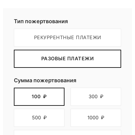
е
Пожертвовать
л
Тип пожертвования
ь
РЕКУРРЕНТНЫЕ ПЛАТЕЖИ
н
РАЗОВЫЕ ПЛАТЕЖИ
о
Сумма пожертвования
м
100
₽
300
₽
у
т
500
₽
1000
₽
а