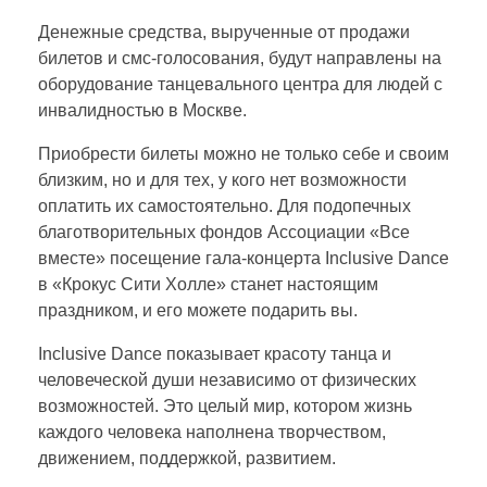
д
Денежные средства, вырученные от продажи
билетов и смс-голосования, будут направлены на
н
оборудование танцевального центра для людей с
инвалидностью в Москве.
о
Приобрести билеты можно не только себе и своим
близким, но и для тех, у кого нет возможности
м
оплатить их самостоятельно. Для подопечных
благотворительных фондов Ассоциации «Все
у
вместе» посещение гала-концерта Inclusive Dance
в «Крокус Сити Холле» станет настоящим
б
праздником, и его можете подарить вы.
Inclusive Dance показывает красоту танца и
л
человеческой души независимо от физических
возможностей. Это целый мир, котором жизнь
а
каждого человека наполнена творчеством,
движением, поддержкой, развитием.