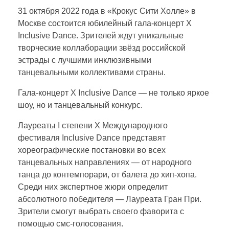
е
31 октября 2022 года в «Крокус Сити Холле» в
Москве состоится юбилейный гала-концерт X
Inclusive Dance. Зрителей ждут уникальные
ж
творческие коллаборации звёзд российской
эстрады с лучшими инклюзивными
д
танцевальными коллективами страны.
у
Гала-концерт X Inclusive Dance — не только яркое
шоу, но и танцевальный конкурс.
н
Лауреаты I степени X Международного
фестиваля Inclusive Dance представят
а
хореографические постановки во всех
танцевальных направлениях — от народного
танца до контемпорари, от балета до хип-хопа.
р
Среди них экспертное жюри определит
абсолютного победителя — Лауреата Гран При.
о
Зрители смогут выбрать своего фаворита с
помощью смс-голосования.