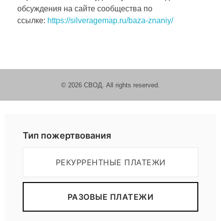
обсуждения на сайте сообщества по
е
ссылке:
https://silveragemap.ru/baza-znaniy/
р
с
© 2026 СВОД. All rights reserved.
к
Пожертвовать
и
Тип пожертвования
х
РЕКУРРЕНТНЫЕ ПЛАТЕЖИ
о
РАЗОВЫЕ ПЛАТЕЖИ
р