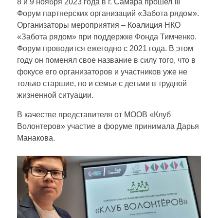
С
8 и 9 ноября 2023 года в г. Самара прошел III
Форум партнерских организаций «Забота рядом».
Организаторы мероприятия – Коалиция НКО
а
«Забота рядом» при поддержке Фонда Тимченко.
Форум проводится ежегодно с 2021 года. В этом
м
году он поменял свое название в силу того, что в
фокусе его организаторов и участников уже не
а
только старшие, но и семьи с детьми в трудной
жизненной ситуации.
р
В качестве представителя от МООВ «Клуб
Волонтеров» участие в форуме принимала Дарья
е
Манакова.
п
р