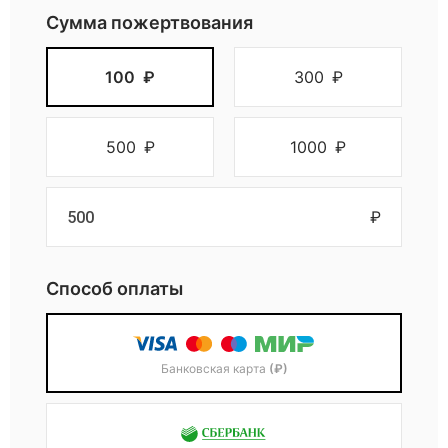
г
Сумма пожертвования
100
₽
300
₽
а
н
500
₽
1000
₽
и
₽
з
Способ оплаты
а
ц
Банковская карта
(₽)
и