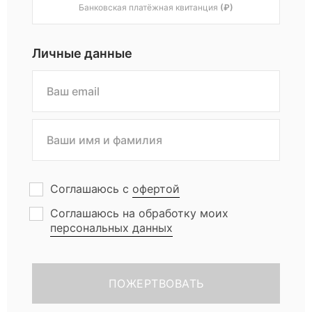
Банковская платёжная квитанция
(₽)
й
«
Личные данные
З
а
б
Соглашаюсь с
офертой
о
Соглашаюсь на обработку моих
персональных данных
т
а