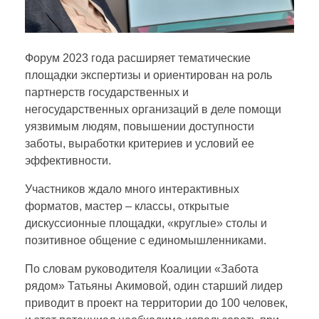
о
ш
Форум 2023 года расширяет тематические
е
площадки экспертизы и ориентирован на роль
партнерств государственных и
негосударственных организаций в деле помощи
л
уязвимым людям, повышении доступности
заботы, выработки критериев и условий ее
I
эффективности.
I
Участников ждало много интерактивных
форматов, мастер – классы, открытые
дискуссионные площадки, «круглые» столы и
I
позитивное общение с единомышленниками.
Ф
По словам руководителя Коалиции «Забота
рядом» Татьяны Акимовой, один старший лидер
приводит в проект на территории до 100 человек,
о