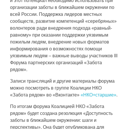
и этот потенциал необходимо использовать при
организации заботы в ближайшем окружении по
р
всей России. Поддержка лидеров местных
сообществ, развитие компетенций «серебряных»
у
волонтеров ради внедрения подхода «равный-
равному» при оказании поддержки уязвимым
пожилым людям, внедрение новых форматов
м
информирования о возможностях помощи
уязвимым людям – важные выводы участников III
п
Форума партнерских организаций «Забота
рядом».
а
Записи трансляций и другие материалы форума
можно посмотреть в группе Коалиции НКО
р
«Забота рядом» во «Вконтакте»
«НКО+старшие»
.
т
По итогам форума Коалицией НКО «Забота
рядом» будет создана резолюция «Доступность
заботы в ближайшем окружении: шаги и
н
перспективы». Она будет опубликована для