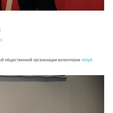
;
»
;
ной общественной организации волонтеров
«Клуб