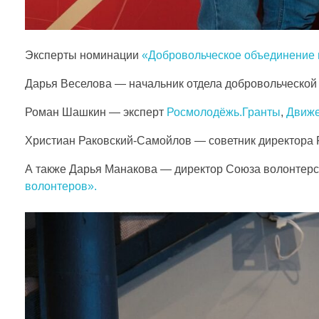
т
Эксперты номинации
«Добровольческое объединение 
к
Дарья Веселова — начальник отдела добровольческой 
о
Роман Шашкин — эксперт
Росмолодёжь.Гранты
,
Движ
н
Христиан Раковский-Самойлов — советник директора 
А также Дарья Манакова — директор Союза волонтерс
к
волонтеров».
у
р
с