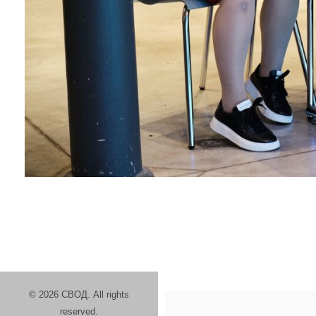
т
г
о
д
а
м
о
л
© 2026 СВОД. All rights
reserved.