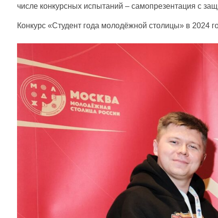
ь
числе конкурсных испытаний – самопрезентация с защ
я
Конкурс «Студент года молодёжной столицы» в 2024 г
М
а
н
а
к
о
в