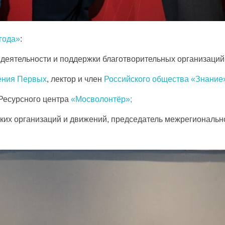
года»
:
деятельности и поддержки благотворительных организаций
ения Первых
, лектор и член
Российского общества «Знание
Ресурсного центра
«Мосволонтёр»;
ких организаций и движений, председатель межрегиональ