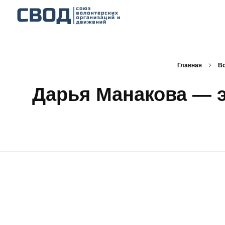
СВОД
Союз волонтерских организаций и движений. Союз волонтерских организаций и движений. Союз волонтерских организаций и движений.
Главная
Вс
Дарья Манакова — э