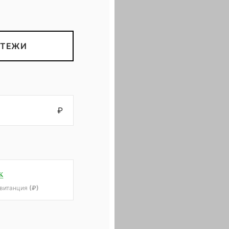
СВОД
Союз волонтерских организаций и движений. Союз волонтерских организаций и движений. Союз волонтерских организаций и движений.
АТЕЖИ
₽
квитанция
(₽)