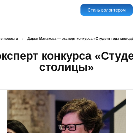
Стань волонтером
е новости
Дарья Манакова — эксперт конкурса «Студент года моло
ксперт конкурса «Студ
столицы»