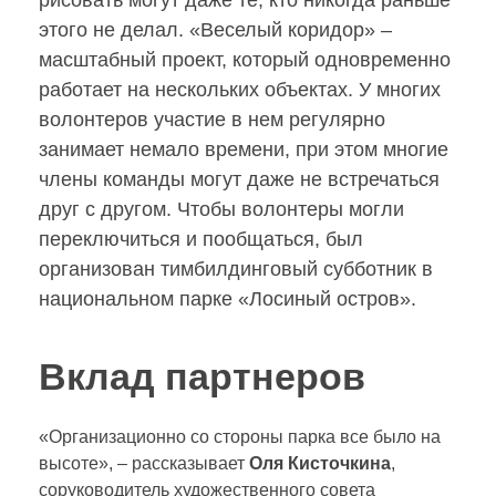
рисовать могут даже те, кто никогда раньше
этого не делал. «Веселый коридор» –
р
масштабный проект, который одновременно
работает на нескольких объектах. У многих
с
волонтеров участие в нем регулярно
занимает немало времени, при этом многие
к
члены команды могут даже не встречаться
друг с другом. Чтобы волонтеры могли
и
переключиться и пообщаться, был
организован тимбилдинговый субботник в
й
национальном парке «Лосиный остров».
т
Вклад партнеров
и
«Организационно со стороны парка все было на
высоте», – рассказывает
Оля Кисточкина
,
м
соруководитель художественного совета