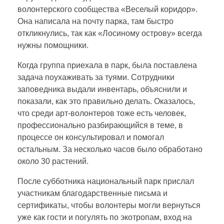
волонтерского сообщества «Веселый коридор».
б
Она написала на почту парка, там быстро
откликнулись, так как «Лосиному острову» всегда
и
нужны помощники.
Когда группа приехала в парк, была поставлена
л
задача поухаживать за туями. Сотрудники
заповедника выдали инвентарь, объяснили и
д
показали, как это правильно делать. Оказалось,
что среди арт-волонтеров тоже есть человек,
профессионально разбирающийся в теме, в
и
процессе он консультировал и помогал
остальным. За несколько часов было обработано
н
около 30 растений.
г
После субботника национальный парк прислал
участникам благодарственные письма и
сертификаты, чтобы волонтеры могли вернуться
уже как гости и погулять по экотропам, вход на