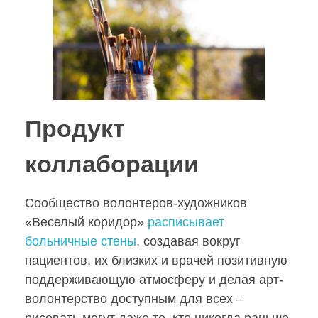
с
:
в
о
Продукт
л
коллаборации
о
Сообщество волонтеров-художников
«Веселый коридор»
расписывает
н
больничные стены
, создавая вокруг
пациентов, их близких и врачей позитивную
т
поддерживающую атмосферу и делая арт-
волонтерство доступным для всех –
е