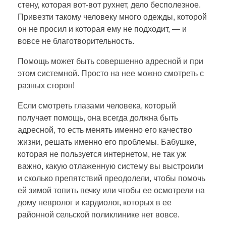
стену, которая вот-вот рухнет, дело бесполезное.
Привезти такому человеку много одежды, которой
о
он не просил и которая ему не подходит, — и
вовсе не благотворительность.
р
Помощь может быть совершенно адресной и при
этом системной. Просто на нее можно смотреть с
и
разных сторон!
т
Если смотреть глазами человека, который
получает помощь, она всегда должна быть
адресной, то есть менять именно его качество
е
жизни, решать именно его проблемы. Бабушке,
которая не пользуется интернетом, не так уж
л
важно, какую отлаженную систему вы выстроили
и сколько препятствий преодолели, чтобы помочь
ь
ей зимой топить печку или чтобы ее осмотрели на
дому невролог и кардиолог, которых в ее
районной сельской поликлинике нет вовсе.
н