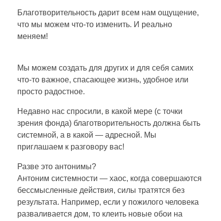
е
Благотворительность дарит всем нам ощущение,
м
что мы можем что-то изменить. И реально
меняем!
б
Мы можем создать для других и для себя самих
л
что-то важное, спасающее жизнь, удобное или
просто радостное.
а
Недавно нас спросили, в какой мере (с точки
зрения фонда) благотворительность должна быть
г
системной, а в какой — адресной. Мы
приглашаем к разговору вас!
о
Разве это антонимы?
Антоним системности — хаос, когда совершаются
т
бессмысленные действия, силы тратятся без
результата. Например, если у пожилого человека
разваливается дом, то клеить новые обои на
в