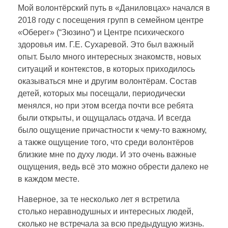
Мой волонтёрский путь в «Даниловцах» начался в
н
2018 году с посещения групп в семейном центре
«Оберег» (“Зюзино”) и Центре психического
о
здоровья им. Г.Е. Сухаревой. Это был важный
опыт. Было много интересных знакомств, новых
ситуаций и контекстов, в которых приходилось
л
оказываться мне и другим волонтёрам. Состав
детей, которых мы посещали, периодически
и
менялся, но при этом всегда почти все ребята
были открыты, и ощущалась отдача. И всегда
у
было ощущение причастности к чему-то важному,
а также ощущение того, что среди волонтёров
близкие мне по духу люди. И это очень важные
д
ощущения, ведь всё это можно обрести далеко не
в каждом месте.
и
Наверное, за те несколько лет я встретила
столько неравнодушных и интересных людей,
в
сколько не встречала за всю предыдущую жизнь.