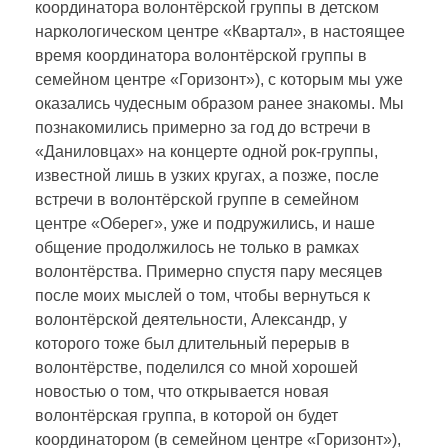
координатора волонтёрской группы в детском
о
наркологическом центре «Квартал», в настоящее
время координатора волонтёрской группы в
м
семейном центре «Горизонт»), с которым мы уже
оказались чудесным образом ранее знакомы. Мы
М
познакомились примерно за год до встречи в
«Даниловцах» на концерте одной рок-группы,
о
известной лишь в узких кругах, а позже, после
встречи в волонтёрской группе в семейном
центре «Оберег», уже и подружились, и наше
р
общение продолжилось не только в рамках
волонтёрства. Примерно спустя пару месяцев
о
после моих мыслей о том, чтобы вернуться к
волонтёрской деятельности, Александр, у
з
которого тоже был длительный перерыв в
волонтёрстве, поделился со мной хорошей
новостью о том, что открывается новая
о
волонтёрская группа, в которой он будет
координатором (в семейном центре «Горизонт»),