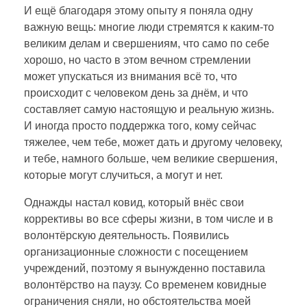
И ещё благодаря этому опыту я поняла одну
и
важную вещь: многие люди стремятся к каким-то
великим делам и свершениям, что само по себе
т
хорошо, но часто в этом вечном стремлении
может упускаться из внимания всё то, что
ь
происходит с человеком день за днём, и что
составляет самую настоящую и реальную жизнь.
И иногда просто поддержка того, кому сейчас
п
тяжелее, чем тебе, может дать и другому человеку,
и тебе, намного больше, чем великие свершения,
о
которые могут случиться, а могут и нет.
Однажды настал ковид, который внёс свои
д
коррективы во все сферы жизни, в том числе и в
волонтёрскую деятельность. Появились
р
организационные сложности с посещением
учреждений, поэтому я вынужденно поставила
о
волонтёрство на паузу. Со временем ковидные
ограничения сняли, но обстоятельства моей