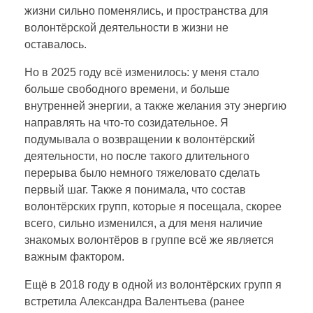
жизни сильно поменялись, и пространства для
с
волонтёрской деятельности в жизни не
оставалось.
т
Но в 2025 году всё изменилось: у меня стало
к
больше свободного времени, и больше
внутренней энергии, а также желания эту энергию
направлять на что-то созидательное. Я
о
подумывала о возвращении к волонтёрский
деятельности, но после такого длительного
в
перерыва было немного тяжеловато сделать
первый шаг. Также я понимала, что состав
Д
волонтёрских групп, которые я посещала, скорее
всего, сильно изменился, а для меня наличие
знакомых волонтёров в группе всё же является
е
важным фактором.
д
Ещё в 2018 году в одной из волонтёрских групп я
встретила Александра Валентьева (ранее