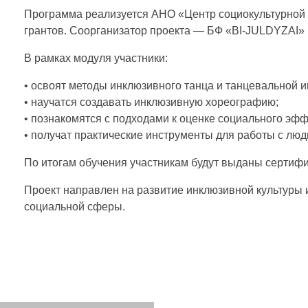
б
Программа реализуется АНО «Центр социокультурной 
грантов. Соорганизатор проекта — БФ «BI-JULDYZAI» (
е
В рамках модуля участники:
• освоят методы инклюзивного танца и танцевальной 
з
• научатся создавать инклюзивную хореографию;
• познакомятся с подходами к оценке социального эфф
г
• получат практические инструменты для работы с лю
По итогам обучения участникам будут выданы сертиф
р
Проект направлен на развитие инклюзивной культуры
а
социальной сферы.
н
и