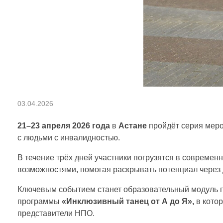
Т
03.04.2026
а
21–23 апреля 2026 года
в
Астане
пройдёт серия меро
с людьми с инвалидностью.
н
В течение трёх дней участники погрузятся в совреме
возможностями, помогая раскрывать потенциал через 
е
Ключевым событием станет образовательный модуль п
программы
«Инклюзивный танец от А до Я»,
в кото
ц
представители НПО.