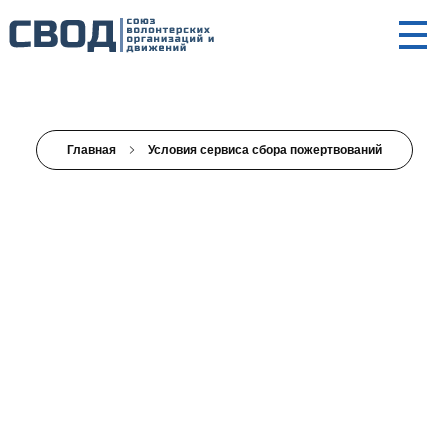
СВОД
Союз волонтерских организаций и движений. Союз волонтерских организаций и движений. Союз волонтерских организаций и движений.
Главная
Условия сервиса сбора пожертвований