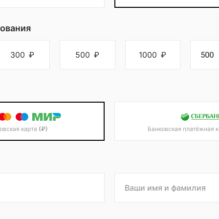
ования
300
₽
500
₽
1000
₽
овская карта
(₽)
Банковская платёжная 