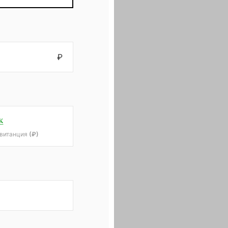
₽
квитанция
(₽)