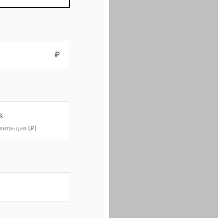
₽
квитанция
(₽)