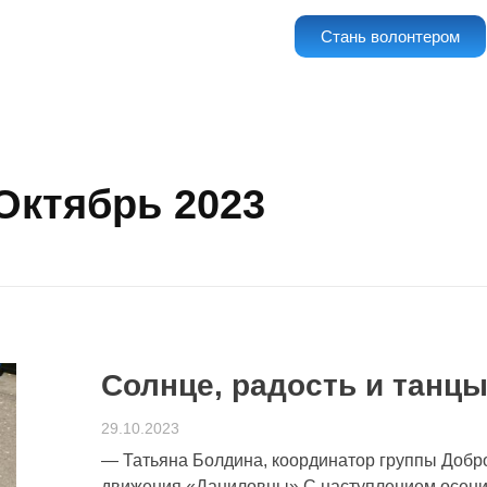
Стань волонтером
Октябрь 2023
Солнце, радость и танц
29.10.2023
— Татьяна Болдина, координатор группы Добр
движения «Даниловцы» С наступлением осени