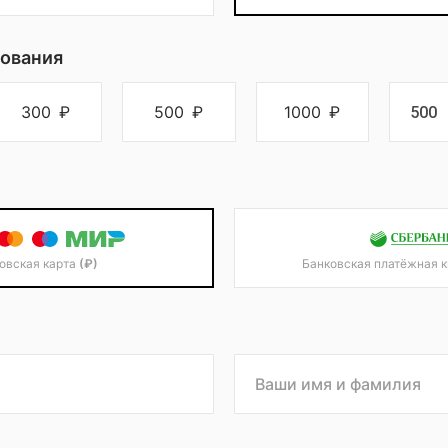
ования
300
₽
500
₽
1000
₽
овская карта
(₽)
Банковская платёжная 